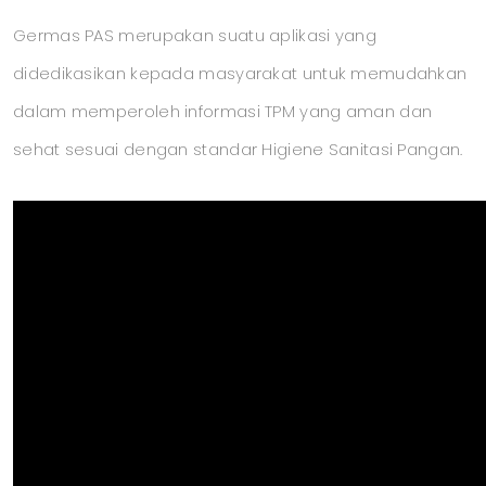
Germas PAS merupakan suatu aplikasi yang
didedikasikan kepada masyarakat untuk memudahkan
dalam memperoleh informasi TPM yang aman dan
sehat sesuai dengan standar Higiene Sanitasi Pangan.