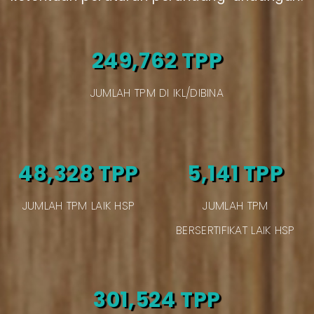
249,762 TPP
JUMLAH TPM DI IKL/DIBINA
48,328 TPP
5,141 TPP
JUMLAH TPM LAIK HSP
JUMLAH TPM
BERSERTIFIKAT LAIK HSP
301,524 TPP